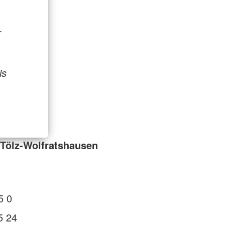
r
is
Tölz-Wolfratshausen
5 0
5 24