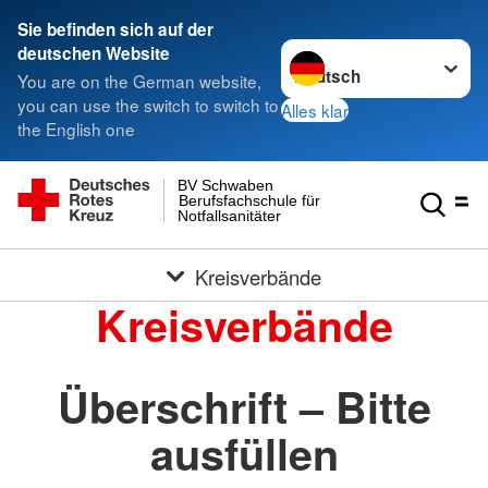
Sie befinden sich auf der
Sprache wechseln zu
deutschen Website
You are on the German website,
you can use the switch to switch to
Alles klar
the English one
BV Schwaben
Berufsfachschule für
Notfallsanitäter
Kreisverbände
Kreisverbände
Überschrift – Bitte
ausfüllen