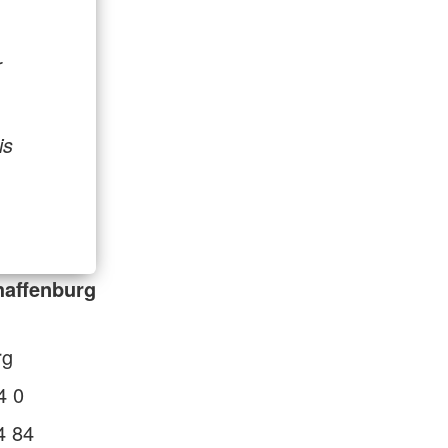
r
is
haffenburg
rg
4 0
4 84