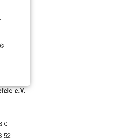
r
is
feld e.V.
8 0
8 52