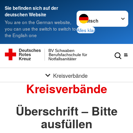
Sie befinden sich auf der
Sprache wechseln zu
deutschen Website
You are on the German website,
you can use the switch to switch to
Alles klar
the English one
BV Schwaben
Berufsfachschule für
Notfallsanitäter
Kreisverbände
Kreisverbände
Überschrift – Bitte
ausfüllen