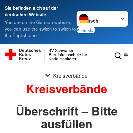
Sie befinden sich auf der
Sprache wechseln zu
deutschen Website
You are on the German website,
you can use the switch to switch to
Alles klar
the English one
BV Schwaben
Berufsfachschule für
Notfallsanitäter
Kreisverbände
Kreisverbände
Überschrift – Bitte
ausfüllen