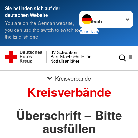
Sie befinden sich auf der
Sprache wechseln zu
deutschen Website
You are on the German website,
you can use the switch to switch to
Alles klar
the English one
BV Schwaben
Berufsfachschule für
Notfallsanitäter
Kreisverbände
Kreisverbände
Überschrift – Bitte
ausfüllen