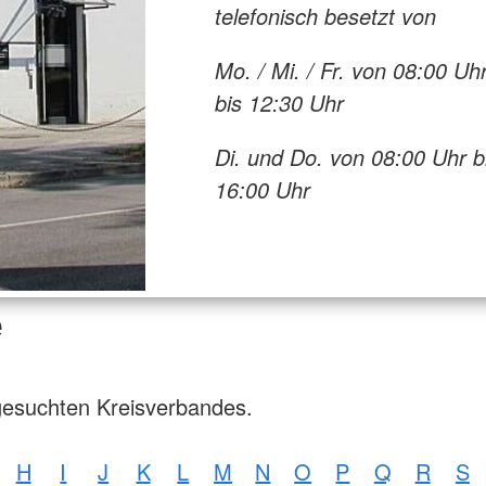
telefonisch besetzt von
Mo. / Mi. / Fr. von 08:00 Uh
bis 12:30 Uhr
Di. und Do. von 08:00 Uhr b
16:00 Uhr
e
gesuchten Kreisverbandes.
H
I
J
K
L
M
N
O
P
Q
R
S