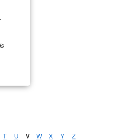
r
is
T
U
V
W
X
Y
Z