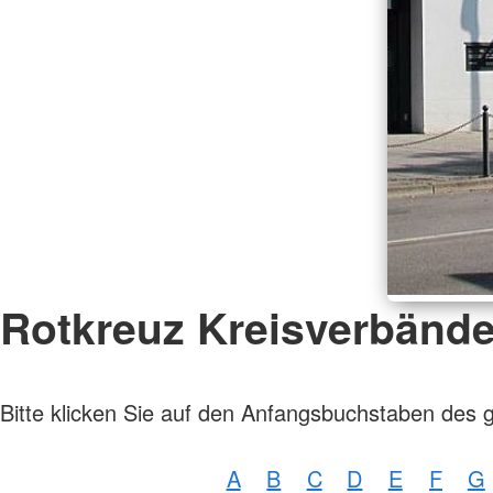
Rotkreuz Kreisverbänd
Bitte klicken Sie auf den Anfangsbuchstaben des 
A
B
C
D
E
F
G