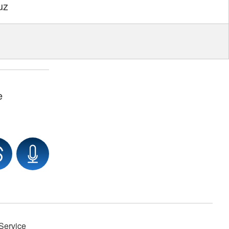
uz
e
Service