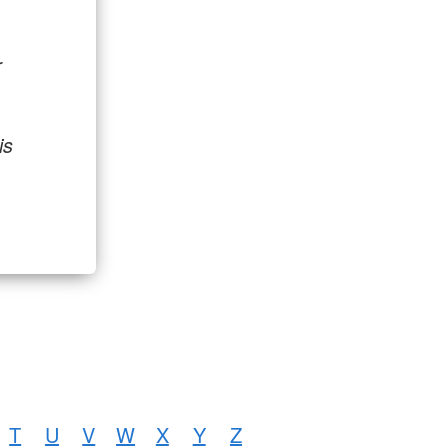
r
is
T
U
V
W
X
Y
Z