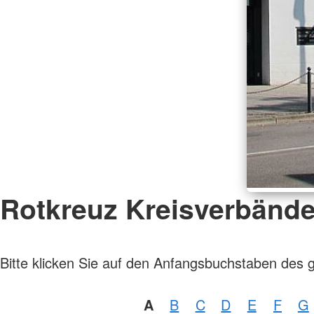
Rotkreuz Kreisverbänd
Bitte klicken Sie auf den Anfangsbuchstaben des 
A
B
C
D
E
F
G