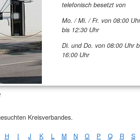
telefonisch besetzt von
Mo. / Mi. / Fr. von 08:00 Uh
bis 12:30 Uhr
Di. und Do. von 08:00 Uhr b
16:00 Uhr
e
gesuchten Kreisverbandes.
H
I
J
K
L
M
N
O
P
Q
R
S