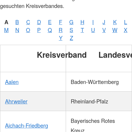
gesuchten Kreisverbandes.
A
B
C
D
E
F
G
H
I
J
K
L
M
N
O
P
Q
R
S
T
U
V
W
X
Y
Z
Kreisverband
Landesv
Aalen
Baden-Württemberg
Ahrweiler
Rheinland-Pfalz
Bayerisches Rotes
Aichach-Friedberg
Kreuz