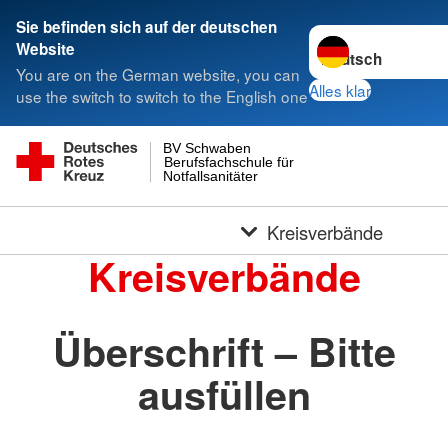
Sie befinden sich auf der deutschen
Sprache wechseln 
Website
You are on the German website, you can
Alles klar
use the switch to switch to the English one
BV Schwaben
Berufsfachschule für
Notfallsanitäter
Kreisverbände
Kreisverbände
Überschrift – Bitte
ausfüllen