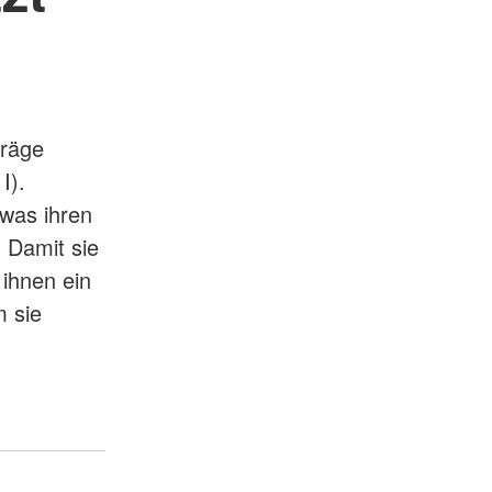
träge
I).
 was ihren
. Damit sie
 ihnen ein
 sie