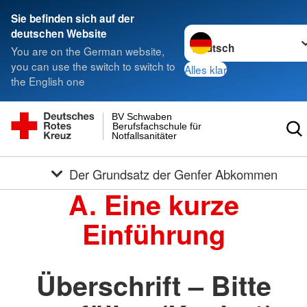
Sie befinden sich auf der
Sprache wechseln zu
deutschen Website
You are on the German website,
you can use the switch to switch to
Alles klar
the English one
BV Schwaben
Berufsfachschule für
Notfallsanitäter
Der Grundsatz der Genfer Abkommen
A. Eine kurze
Einführung
Überschrift – Bitte