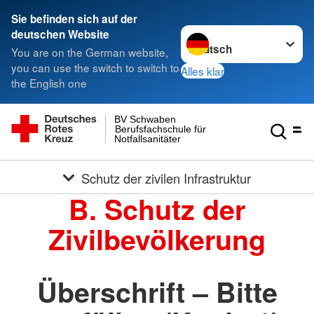
Sie befinden sich auf der
Sprache wechseln zu
deutschen Website
You are on the German website,
you can use the switch to switch to
Alles klar
the English one
BV Schwaben
Berufsfachschule für
Notfallsanitäter
Schutz der zivilen Infrastruktur
B. Schutz der
Zivilbevölkerung
Überschrift – Bitte