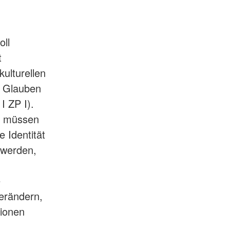
oll
t
ulturellen
n Glauben
I ZP I).
n müssen
e Identität
 werden,
e
erändern,
tionen