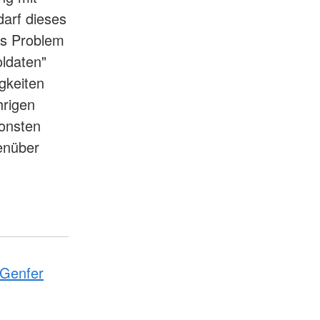
darf dieses
res Problem
ldaten"
igkeiten
hrigen
sonsten
genüber
Genfer