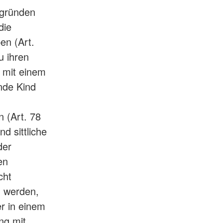
sgründen
die
en (Art.
u ihren
e mit einem
nde Kind
 (Art. 78
nd sittliche
der
en
cht
n werden,
r in einem
ng mit