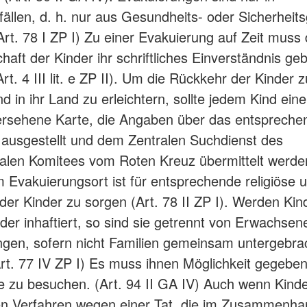
llen, d. h. nur aus Gesundheits- oder Sicherheit
Art. 78 I ZP I) Zu einer Evakuierung auf Zeit muss 
aft der Kinder ihr schriftliches Einverständnis geb
Art. 4 III lit. e ZP II). Um die Rückkehr der Kinder z
d in ihr Land zu erleichtern, sollte jedem Kind ein
versehene Karte, die Angaben über das entspreche
, ausgestellt und dem Zentralen Suchdienst des
nalen Komitees vom Roten Kreuz übermittelt werden
Im Evakuierungsort ist für entsprechende religiöse u
der Kinder zu sorgen (Art. 78 II ZP I). Werden Kin
oder inhaftiert, so sind sie getrennt von Erwachsen
ngen, sofern nicht Familien gemeinsam untergebra
rt. 77 IV ZP I) Es muss ihnen Möglichkeit gegebe
e zu besuchen. (Art. 94 II GA IV) Auch wenn Kinde
en Verfahren wegen einer Tat, die im Zusammenha