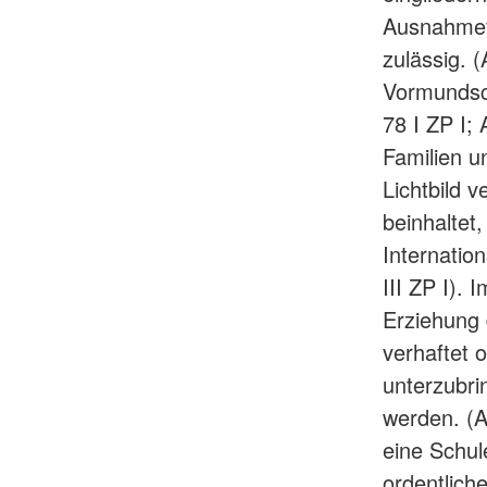
Ausnahmefä
zulässig. (
Vormundsch
78 I ZP I; 
Familien un
Lichtbild 
beinhaltet
Internatio
III ZP I). 
Erziehung 
verhaftet 
unterzubri
werden. (A
eine Schul
ordentlich