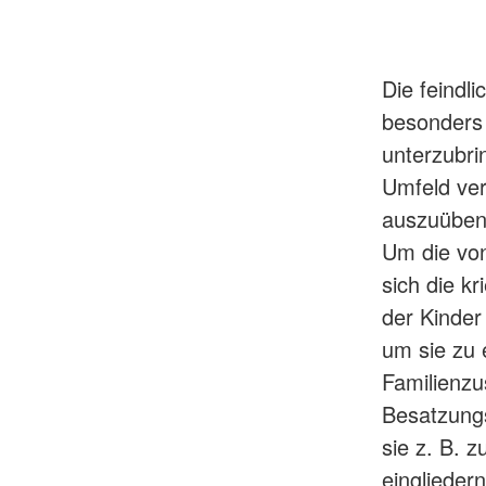
Die feindli
besonders 
unterzubri
Umfeld ver
auszuüben 
Um die vo
sich die k
der Kinder
um sie zu e
Familienzu
Besatzungs
sie z. B. 
eingliedern