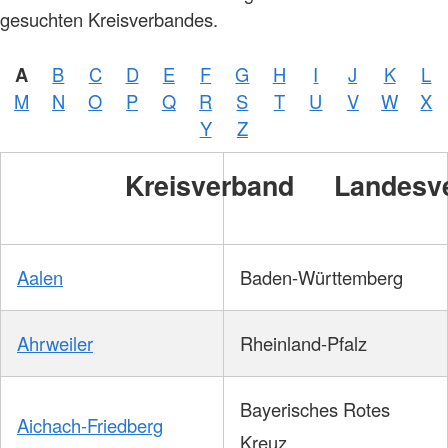
gesuchten Kreisverbandes.
A
B
C
D
E
F
G
H
I
J
K
L
M
N
O
P
Q
R
S
T
U
V
W
X
Y
Z
Kreisverband
Landesv
Aalen
Baden-Württemberg
Ahrweiler
Rheinland-Pfalz
Bayerisches Rotes
Aichach-Friedberg
Kreuz