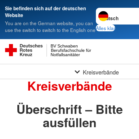
Sie befinden sich auf der deutschen
Sprache wechseln 
Website
You are on the German website, you can
Alles klar
use the switch to switch to the English one
BV Schwaben
Berufsfachschule für
Notfallsanitäter
Kreisverbände
Kreisverbände
Überschrift – Bitte
ausfüllen