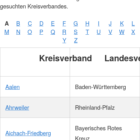
gesuchten Kreisverbandes.
A
B
C
D
E
F
G
H
I
J
K
L
M
N
O
P
Q
R
S
T
U
V
W
X
Y
Z
Kreisverband
Landesv
Aalen
Baden-Württemberg
Ahrweiler
Rheinland-Pfalz
Bayerisches Rotes
Aichach-Friedberg
Kreuz