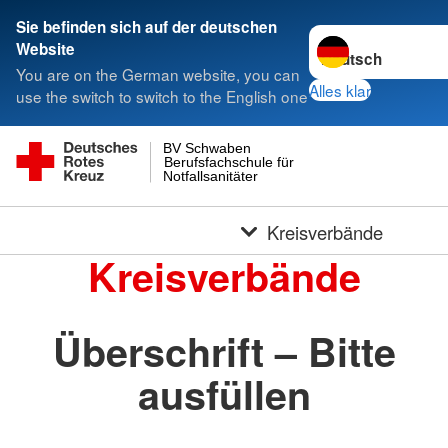
Sie befinden sich auf der deutschen
Sprache wechseln 
Website
You are on the German website, you can
Alles klar
use the switch to switch to the English one
BV Schwaben
Berufsfachschule für
Notfallsanitäter
Kreisverbände
Kreisverbände
Überschrift – Bitte
ausfüllen